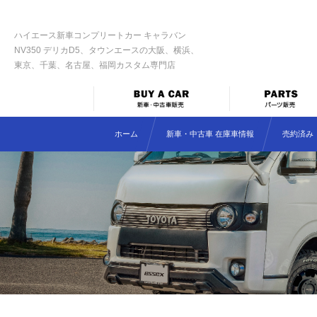
ハイエース新車コンプリートカー キャラバン
NV350 デリカD5、タウンエースの大阪、横浜、
東京、千葉、名古屋、福岡カスタム専門店
ホーム
新車・中古車 在庫車情報
売約済み