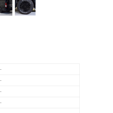
-
-
-
-