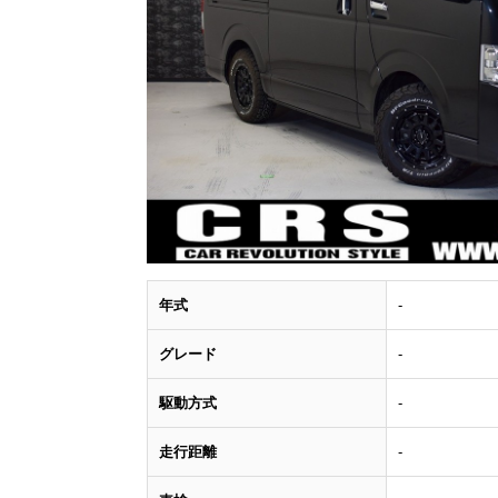
年式
-
グレード
-
駆動方式
-
走行距離
-