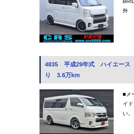
BR
外 
4835 平成29年式 ハイエー
り 3.6万km
■メ
イド
い。