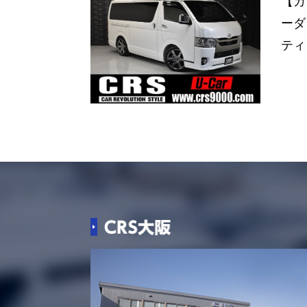
【カ
ーダ
ティ