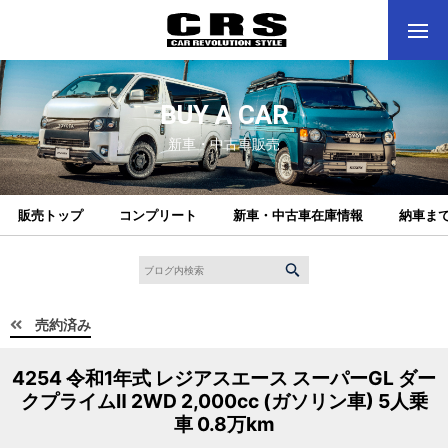
BUY A CAR
新車・中古車販売
販売トップ
コンプリート
新車・中古車在庫情報
納車ま
売約済み
4254 令和1年式 レジアスエース スーパーGL ダー
クプライムⅡ 2WD 2,000cc (ガソリン車) 5人乗
車 0.8万km