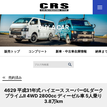
BUY A CAR
新車・中古車販売
販売トップ
コンプリート
新車・中古車在庫情報
納車ま
売約済み
4629 平成31年式 ハイエース スーパーGLダーク
プライムⅡ 4WD 2800cc ディーゼル車 5人乗り
3.8万km