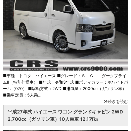
■車種：トヨタ ハイエース ■グレード：Ｓ－ＧＬ ダークプライ
ムⅡ（特別仕様車） ■年式：令和3年式 ■ボディカラー：ホワイトパ
ール（070） ■駆動方式：2WD ■排気量：2000cc（ガソリン車）
■乗車定員：5人乗…
続きを読む
平成27年式 ハイエース ワゴン グランドキャビン 2WD
2,700cc（ガソリン車）10人乗車 12.1万㎞