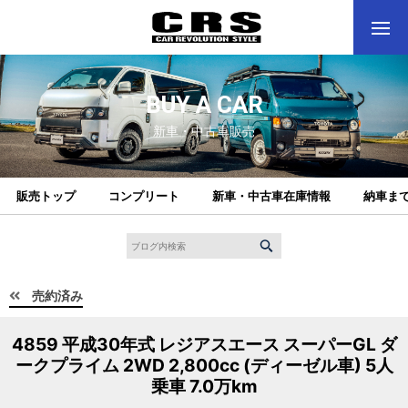
BUY A CAR
新車・中古車販売
販売トップ
コンプリート
新車・中古車在庫情報
納車ま
売約済み
4859 平成30年式 レジアスエース スーパーGL ダ
ークプライム 2WD 2,800cc (ディーゼル車) 5人
乗車 7.0万km