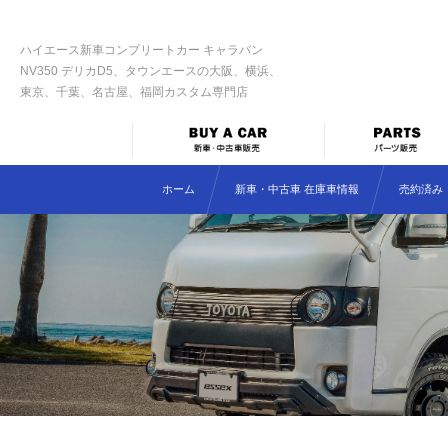
ハイエース新車コンプリートカー キャラバン
NV350 デリカD5、タウンエースの大阪、横浜、
東京、千葉、名古屋、福岡カスタム専門店
ホーム
新車・中古車 在庫車情報
売約済み