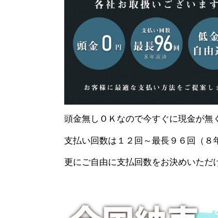
頭金無しＯＫなので今すぐに現金が無
支払い回数は１２回～最長９６回（８
更にご自由に支払回数をお決めいただ