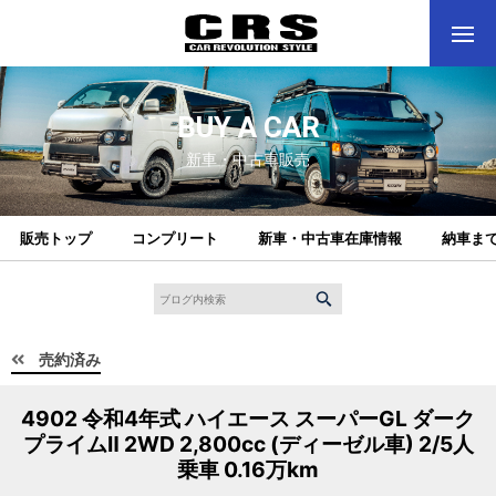
BUY A CAR
新車・中古車販売
販売トップ
コンプリート
新車・中古車在庫情報
納車ま
売約済み
4902 令和4年式 ハイエース スーパーGL ダーク
プライムⅡ 2WD 2,800cc (ディーゼル車) 2/5人
乗車 0.16万km