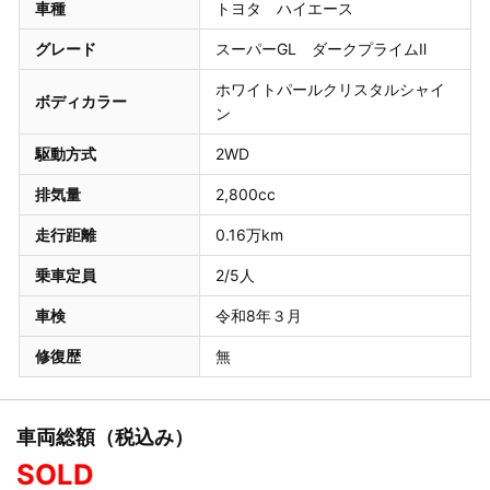
車種
トヨタ ハイエース
グレード
スーパーGL ダークプライムⅡ
ホワイトパールクリスタルシャイ
ボディカラー
ン
駆動方式
2WD
排気量
2,800cc
走行距離
0.16万km
乗車定員
2/5人
車検
令和8年３月
修復歴
無
車両総額（税込み）
SOLD