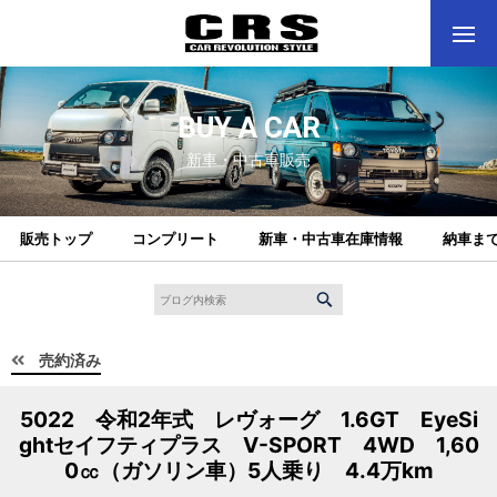
BUY A CAR
新車・中古車販売
販売トップ
コンプリート
新車・中古車在庫情報
納車ま
売約済み
5022 令和2年式 レヴォーグ 1.6GT EyeSi
ghtセイフティプラス V-SPORT 4WD 1,60
0㏄（ガソリン車）5人乗り 4.4万km