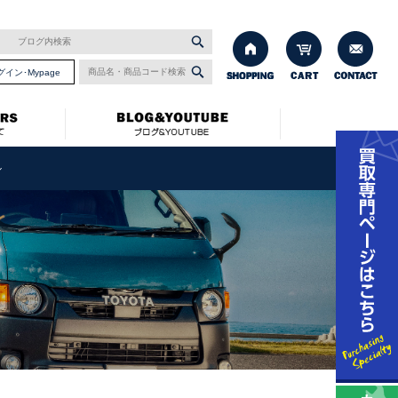
グイン･Mypage
ル