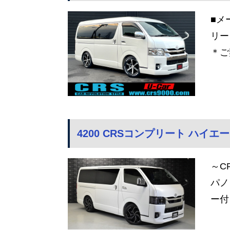
■メ
リー
＊ご
4200 CRSコンプリート ハイエー
～C
パノ
ー付