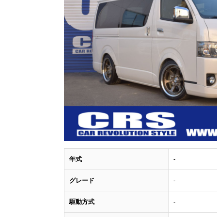
年式
-
グレード
-
駆動方式
-