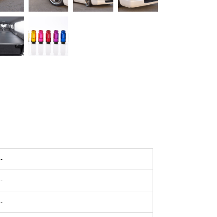
-
-
-