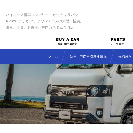
ハイエース新車コンプリートカー キャラバン
NV350 デリカD5、タウンエースの大阪、横浜、
東京、千葉、名古屋、福岡カスタム専門店
ホーム
新車・中古車 在庫車情報
売約済み