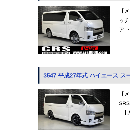
【メ
ッチ
ア 
3547 平成27年式 ハイエース スー
【メ
SR
【カ