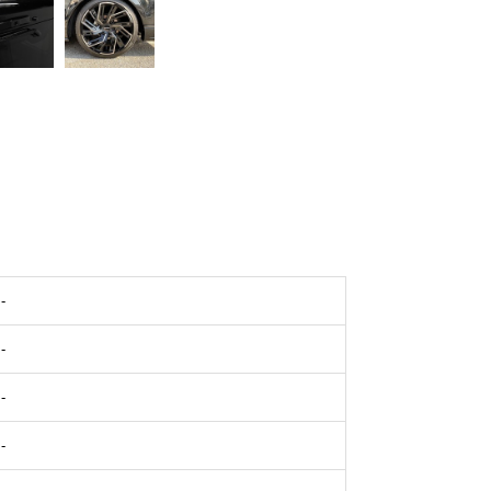
-
-
-
-