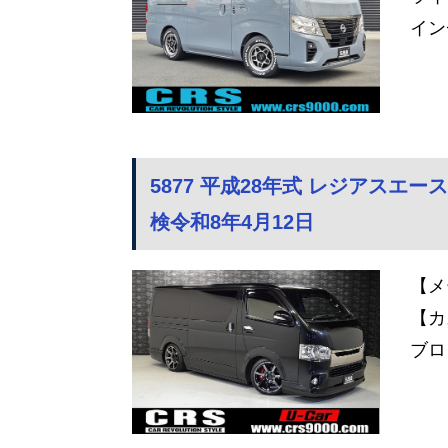
イン
5877 平成28年式 レジアスエース 
検令和8年4月12日
【メ
【カ
ブロ