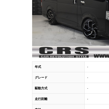
年式
-
グレード
-
駆動方式
-
走行距離
-