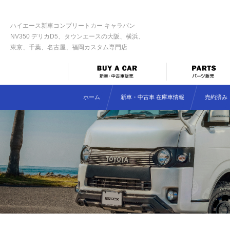
ハイエース新車コンプリートカー キャラバン
NV350 デリカD5、タウンエースの大阪、横浜、
東京、千葉、名古屋、福岡カスタム専門店
ホーム
新車・中古車 在庫車情報
売約済み