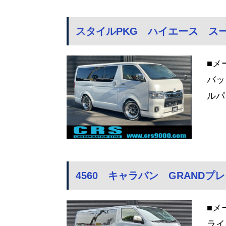
スタイルPKG ハイエース スーパ
■メ
バッ
ルパ
4560 キャラバン GRANDプ
■メ
ライ