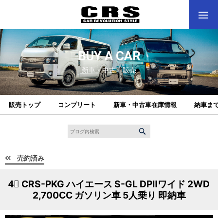
BUY A CAR
新車・中古車販売
販売トップ
コンプリート
新車・中古車在庫情報
納車ま
売約済み
4⃣ CRS-PKG ハイエース S-GL DPⅡワイド 2WD
2,700CC ガソリン車 5人乗り 即納車