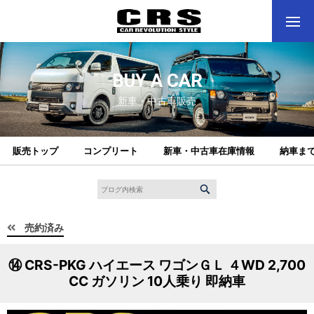
BUY A CAR
新車・中古車販売
販売トップ
コンプリート
新車・中古車在庫情報
納車ま
売約済み
⑭ CRS-PKG ハイエース ワゴンＧＬ ４WD 2,700
CC ガソリン 10人乗り 即納車