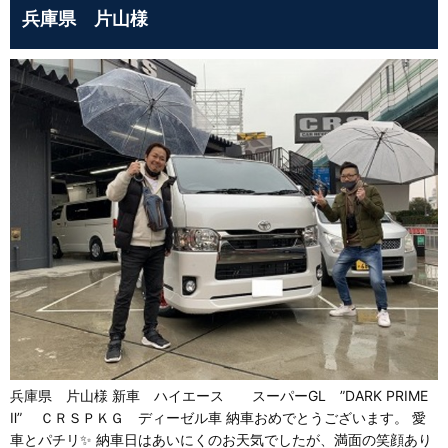
兵庫県 片山様
兵庫県 片山様 新車 ハイエース スーパーGL ”DARK PRIME
Ⅱ” ＣＲＳＰＫＧ ディーゼル車 納車おめでとうございます。 愛
車とパチリ✨ 納車日はあいにくのお天気でしたが、満面の笑顔あり