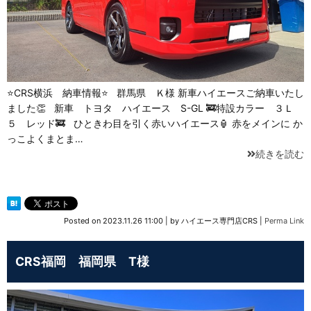
⭐CRS横浜 納車情報⭐ 群馬県 Ｋ様 新車ハイエースご納車いたし
ました👏 新車 トヨタ ハイエース S-GL 🚒特設カラー ３Ｌ
５ レッド🚒 ひときわ目を引く赤いハイエース🏮 赤をメインに か
っこよくまとま…
続きを読む
Posted on
2023.11.26 11:00
|
by
ハイエース専門店CRS
|
Perma Link
CRS福岡 福岡県 T様