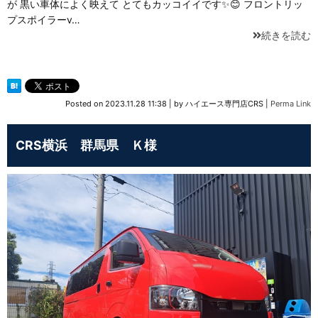
が 黒い車体によく映えて とてもカッコイイです✨😊 フロントリッ
プスポイラーv…
続きを読む
Posted on
2023.11.28 11:38
|
by
ハイエース専門店CRS
|
Perma Link
CRS横浜 群馬県 Ｋ様