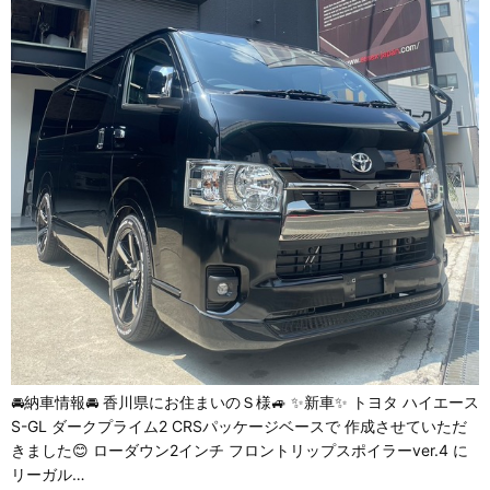
🚘納車情報🚘 香川県にお住まいのＳ様🚙 ✨新車✨ トヨタ ハイエース
S-GL ダークプライム2 CRSパッケージベースで 作成させていただ
きました😊 ローダウン2インチ フロントリップスポイラーver.4 に
リーガル…