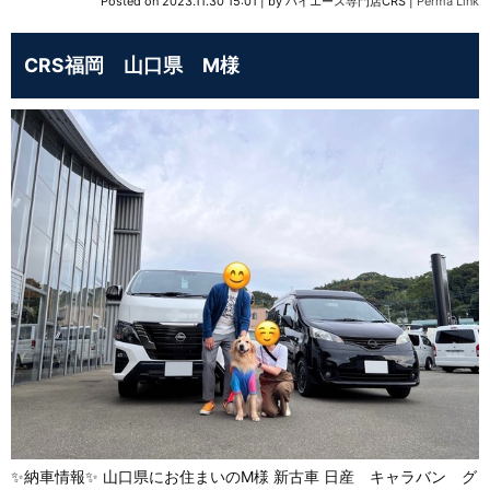
Posted on
2023.11.30 15:01
|
by
ハイエース専門店CRS
|
Perma Link
CRS福岡 山口県 M様
✨納車情報✨ 山口県にお住まいのM様 新古車 日産 キャラバン グ