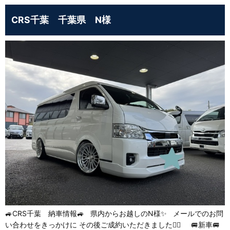
CRS千葉 千葉県 N様
🚙CRS千葉 納車情報🚙 県内からお越しのN様✨ メールでのお問
い合わせをきっかけに その後ご成約いただきました💁‍♂️ 🚐新車🚐