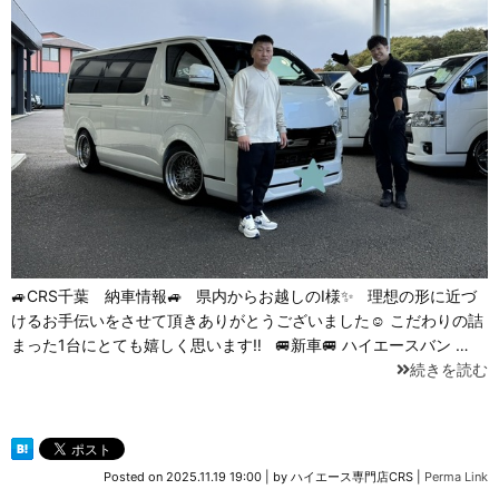
🚙CRS千葉 納車情報🚙 県内からお越しのI様✨ 理想の形に近づ
けるお手伝いをさせて頂きありがとうございました☺ こだわりの詰
まった1台にとても嬉しく思います‼ 🚐新車🚐 ハイエースバン …
続きを読む
Posted on
2025.11.19 19:00
|
by
ハイエース専門店CRS
|
Perma Link