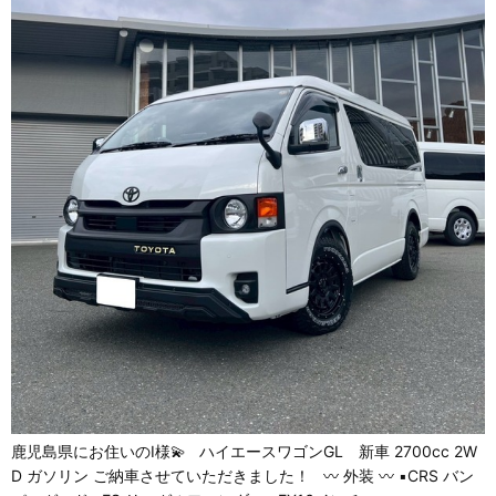
鹿児島県にお住いのI様💫 ハイエースワゴンGL 新車 2700cc 2W
D ガソリン ご納車させていただきました！ 〰 外装 〰 ▪CRS バン