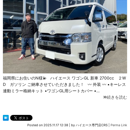
福岡県にお住いのN様💫 ハイエース ワゴンGL 新車 2700cc ２W
D ガソリン ご納車させていただきました！ 〰 外装 〰 ▪キーレス
連動ミラー格納キット ▪ワゴンGL用シートカバー ▪…
続きを読む
Posted on
2025.11.17 12:38
|
by
ハイエース専門店CRS
|
Perma Link