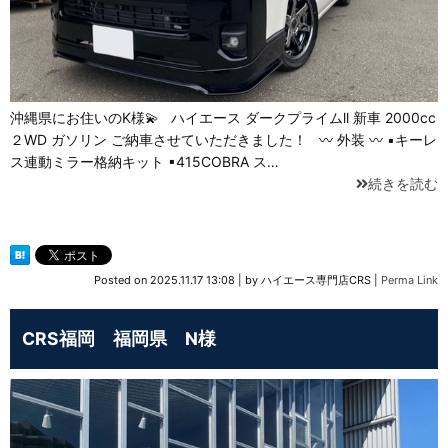
沖縄県にお住いのK様💫 ハイエース ダークプライムll 新車 2000cc
２WD ガソリン ご納車させていただきました！ 〰 外装 〰 ▪キーレ
ス連動ミラー格納キット ▪415COBRA ス…
続きを読む
Posted on
2025.11.17 13:08
|
by
ハイエース専門店CRS
|
Perma Link
CRS福岡 福岡県 N様