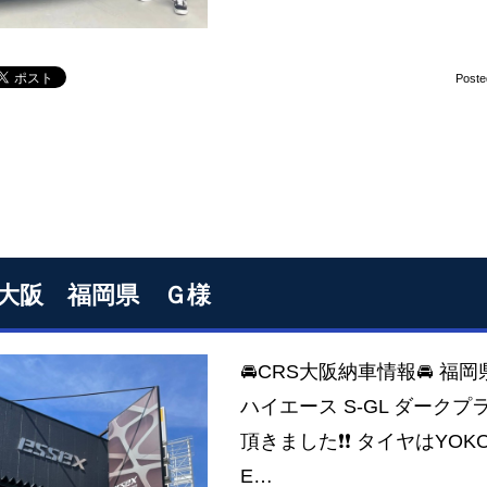
Poste
S大阪 福岡県 Ｇ様
🚘CRS大阪納車情報🚘 福
ハイエース S-GL ダークプ
頂きました❗❗ タイヤはYOKO
E…