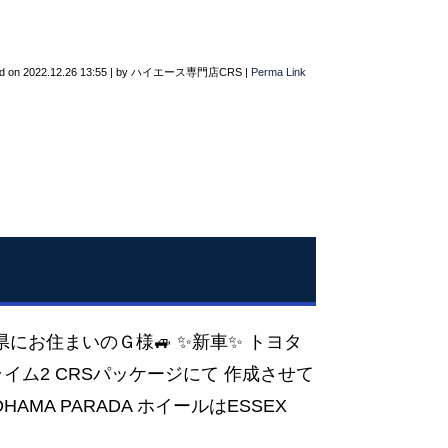
d on
2022.12.26 13:55
|
by
ハイエース専門店CRS
|
Perma Link
岡県にお住まいのＧ様🚙 ✨新車✨ トヨタ
ライム2 CRSパッケージにて 作成させて
HAMA PARADA ホイールはESSEX