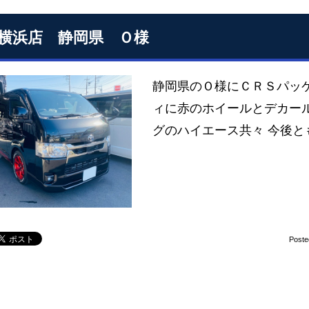
S横浜店 静岡県 Ｏ様
静岡県のＯ様にＣＲＳパッケ
ィに赤のホイールとデカール
グのハイエース共々 今後と
Poste