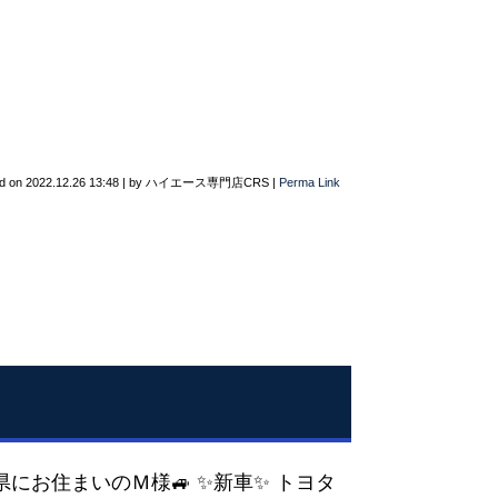
d on
2022.12.26 13:48
|
by
ハイエース専門店CRS
|
Perma Link
岡県にお住まいのＭ様🚙 ✨新車✨ トヨタ