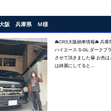
S大阪 兵庫県 Ｍ様
🚘CRS大阪納車情報🚘 兵
ハイエース S-GL ダークプ
させて頂きました😁 お色
は綺麗にしてると…