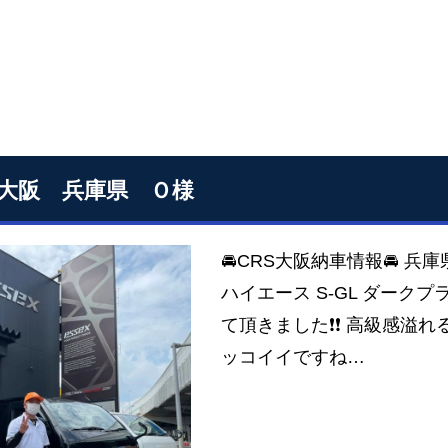
S大阪 兵庫県 Ｏ様
🚘CRS大阪納車情報🚘 兵
ハイエース S-GL ダークプ
て頂きました❗❗ 高級感溢れ
ッコイイですね…