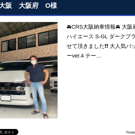
S大阪 大阪府 O様
🚘CRS大阪納車情報🚘 大
ハイエース S-GL ダーク
せて頂きました❗❗ 大人気
ーver.4 テー…
Poste