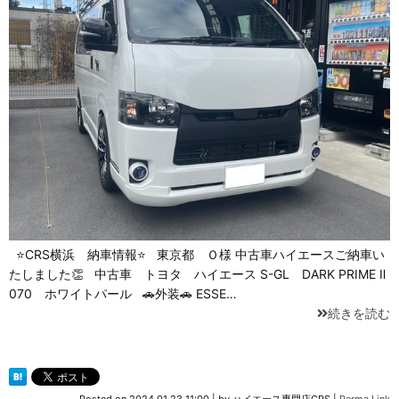
⭐CRS横浜 納車情報⭐ 東京都 Ｏ様 中古車ハイエースご納車い
たしました👏 中古車 トヨタ ハイエース S-GL DARK PRIME Ⅱ
070 ホワイトパール 🚗外装🚗 ESSE…
続きを読む
Posted on
2024.01.23 11:00
|
by
ハイエース専門店CRS
|
Perma Link