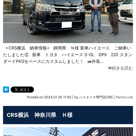
⭐CRS横浜 納車情報⭐ 静岡県 Ｎ様 新車ハイエース ご納車い
たしました👏 新車 トヨタ ハイエース S-GL DPⅡ 220 スタン
ダードPKGをベースにカスタムしました！ 🚗外装…
続きを読む
Posted on
2024.01.30 11:00
|
by
ハイエース専門店CRS
|
Perma Link
CRS横浜 神奈川県 Ｈ様