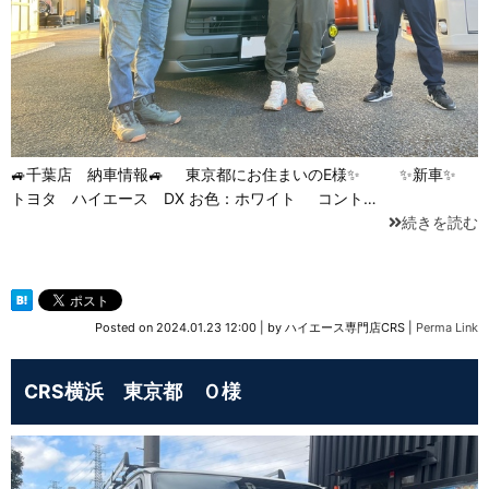
🚙千葉店 納車情報🚙 東京都にお住まいのE様✨ ✨新車✨
トヨタ ハイエース DX お色：ホワイト コント…
続きを読む
Posted on
2024.01.23 12:00
|
by
ハイエース専門店CRS
|
Perma Link
CRS横浜 東京都 Ｏ様