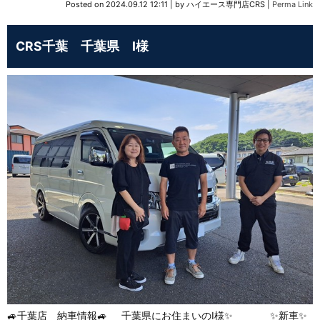
Posted on
2024.09.12 12:11
|
by
ハイエース専門店CRS
|
Perma Link
CRS千葉 千葉県 I様
🚙千葉店 納車情報🚙 千葉県にお住まいのI様✨ ✨新車✨