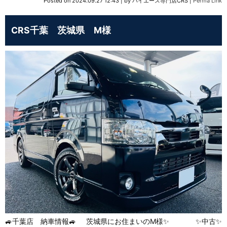
Posted on
2024.09.27 12:43
|
by
ハイエース専門店CRS
|
Perma Link
CRS千葉 茨城県 M様
🚙千葉店 納車情報🚙 茨城県にお住まいのM様✨ ✨中古✨