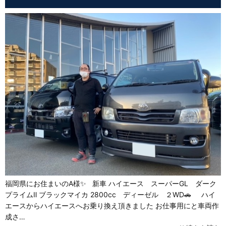
福岡県にお住まいのA様✨ 新車 ハイエース スーパーGL ダーク
プライムⅡ ブラックマイカ 2800cc ディーゼル ２WD🚗 ハイ
エースからハイエースへお乗り換え頂きました お仕事用にと車両作
成さ…