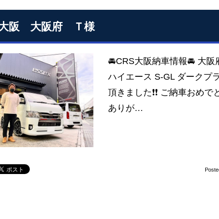
S大阪 大阪府 Ｔ様
🚘CRS大阪納車情報🚘 大
ハイエース S-GL ダークプ
頂きました❗❗ ご納車おめで
ありが…
Poste