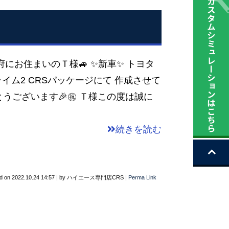
阪府にお住まいのＴ様🚙 ✨新車✨ トヨタ
ライム2 CRSパッケージにて 作成させて
とうございます🎉㊗️ Ｔ様この度は誠に
続きを読む
d on
2022.10.24 14:57
|
by
ハイエース専門店CRS
|
Perma Link