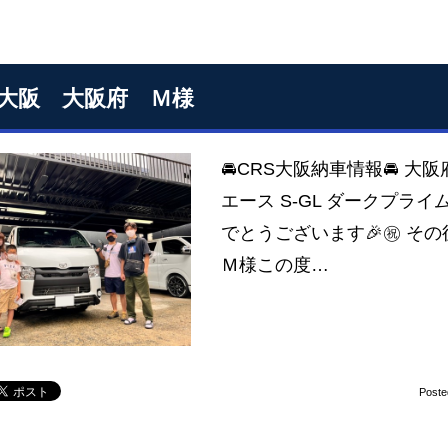
S大阪 大阪府 Ｍ様
🚘CRS大阪納車情報🚘 大
エース S-GL ダークプライ
でとうございます🎉㊗️
Ｍ様この度…
Poste