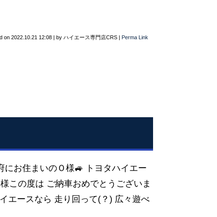
d on
2022.10.21 12:08
|
by
ハイエース専門店CRS
|
Perma Link
阪府にお住まいのＯ様🚙 トヨタハイエー
❕ Ｏ様この度は ご納車おめでとうございま
ハイエースなら 走り回って(？) 広々遊べ