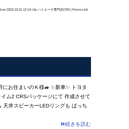
d on
2022.10.21 12:14
|
by
ハイエース専門店CRS
|
Perma Link
府にお住まいのＫ様🚙 ✨️新車✨️ トヨタ
ライム2 CRSパッケージにて 作成させて
ム 天井スピーカーLEDリングも ばっち
続きを読む