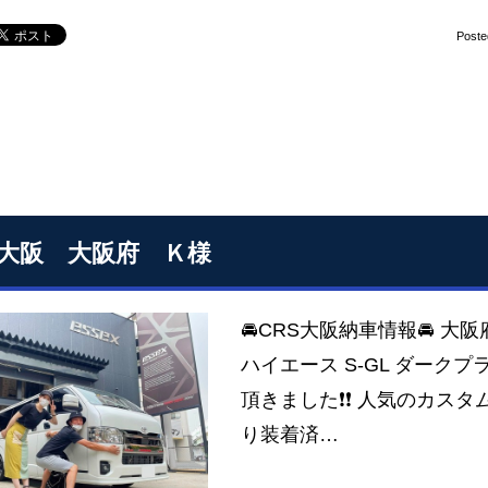
Poste
S大阪 大阪府 Ｋ様
🚘CRS大阪納車情報🚘 大阪
ハイエース S-GL ダークプ
頂きました❗❗ 人気のカスタ
り装着済…