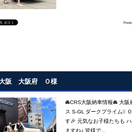
Poste
S大阪 大阪府 Ｏ様
🚘CRS大阪納車情報🚘 大
ス S-GL ダークプライム❕
す🎉 元気なお子様たちも 
ますね♪ 皆様で…