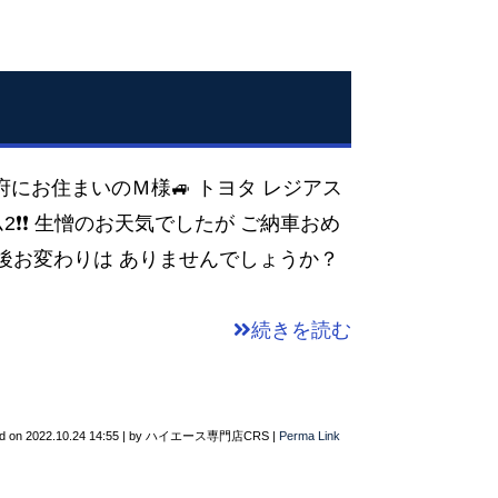
阪府にお住まいのＭ様🚙 トヨタ レジアス
ム2❗❗ 生憎のお天気でしたが ご納車おめ
 その後お変わりは ありませんでしょうか？
続きを読む
d on
2022.10.24 14:55
|
by
ハイエース専門店CRS
|
Perma Link