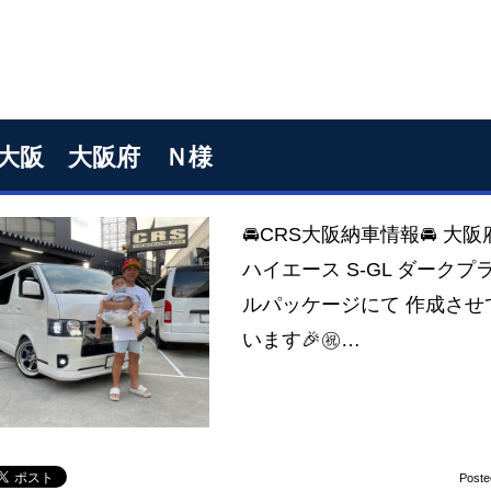
S大阪 大阪府 Ｎ様
🚘CRS大阪納車情報🚘 大
ハイエース S-GL ダーク
ルパッケージにて 作成させて頂
います🎉㊗️…
Poste