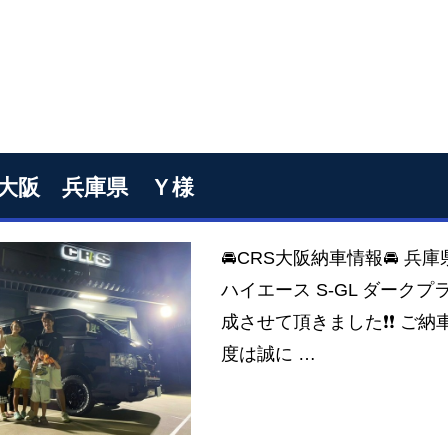
S大阪 兵庫県 Ｙ様
🚘CRS大阪納車情報🚘 兵
ハイエース S-GL ダーク
成させて頂きました❗❗ ご納車
度は誠に …