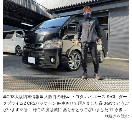
🚘CRS大阪納車情報🚘 大阪府のI様🚙 トヨタ ハイエース S-GL ⁡ ダー
クプライム2 CRSパッケージ 納車させて頂きました😆 おめでとうご
ざいます🎉㊗ Ｉ様この度は誠に ありがとうございました🙇‍♂️ 今後…
続きを読む