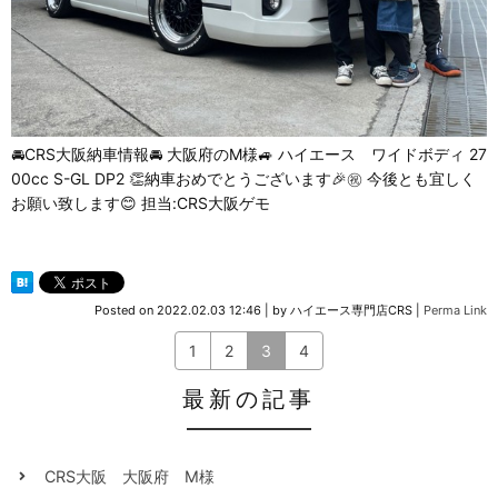
🚘CRS大阪納車情報🚘 大阪府のM様🚙 ハイエース ワイドボディ 27
00cc S-GL DP2 👏納車おめでとうございます🎉㊗️ 今後とも宜しく
お願い致します😊 担当:CRS大阪ゲモ
Posted on
2022.02.03 12:46
|
by
ハイエース専門店CRS
|
Perma Link
1
2
3
4
最新の記事
CRS大阪 大阪府 M様