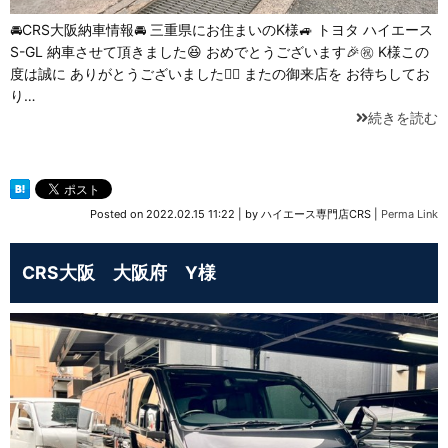
🚘CRS大阪納車情報🚘 三重県にお住まいのK様🚙 トヨタ ハイエース
S-GL 納車させて頂きました😆 おめでとうございます🎉㊗️ K様この
度は誠に ありがとうございました🙇‍♂️ またの御来店を ⁡お待ちしてお
り…
続きを読む
Posted on
2022.02.15 11:22
|
by
ハイエース専門店CRS
|
Perma Link
CRS大阪 大阪府 Y様