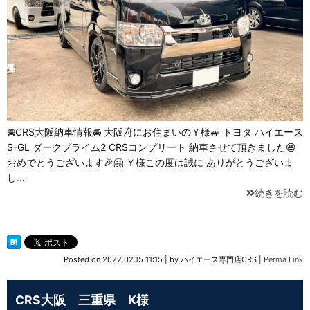
🚘CRS大阪納車情報🚘 大阪府にお住まいのＹ様🚙 トヨタ ハイエース⁡
⁡S-GL ダークプライム2⁡ ⁡CRSコンプリート 納車させて頂きました😆
おめでとうございます🎉🤗 Ｙ様この度は誠に ありがとうございま
し…
続きを読む
Posted on
2022.02.15 11:15
|
by
ハイエース専門店CRS
|
Perma Link
CRS大阪 三重県 K様