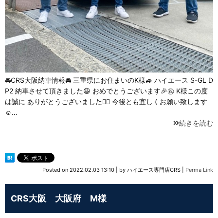
🚘CRS大阪納車情報🚘 三重県にお住まいのK様🚙 ハイエース S-GL D
P2 納車させて頂きました😆 おめでとうございます🎉㊗️ K様この度
は誠に ありがとうございました🙇‍♂️ 今後とも宜しくお願い致します
☺️…
続きを読む
Posted on
2022.02.03 13:10
|
by
ハイエース専門店CRS
|
Perma Link
CRS大阪 大阪府 M様