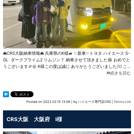
🚘CRS大阪納車情報🚘 兵庫県のK様🚙 ✨新車✨トヨタ ハイエース S-
GL ⁡ ダークプライム2 リムジン７ 納車させて頂きました😆 おめでと
うございます🎉㊗ K様この度は誠に ありがとうございました🙇‍♂️ こ…
続きを読む
Posted on
2022.02.15 13:08
|
by
ハイエース専門店CRS
|
Perma Link
CRS大阪 大阪府 I様