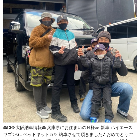
🚘CRS大阪納車情報🚘 兵庫県にお住まいのＨ様🚙 新車 ハイエース
ワゴンGL ベッドキット５✨ 納車させて頂きました♪ おめでとうご