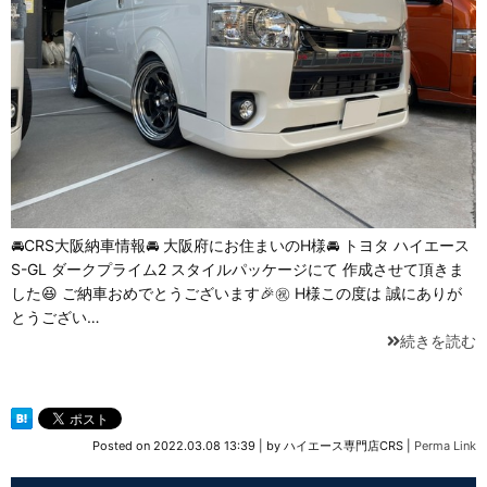
🚘CRS大阪納車情報🚘 大阪府にお住まいのH様🚘 トヨタ ハイエース
S-GL ダークプライム2 スタイルパッケージにて 作成させて頂きま
した😆 ご納車おめでとうございます🎉㊗️ H様この度は 誠にありが
とうござい…
続きを読む
Posted on
2022.03.08 13:39
|
by
ハイエース専門店CRS
|
Perma Link