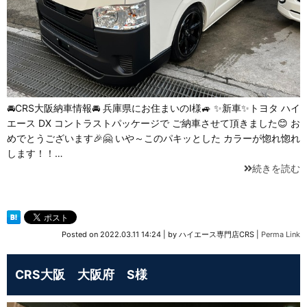
🚘CRS大阪納車情報🚘 兵庫県にお住まいのI様🚙 ✨新車✨トヨタ ハイ
エース⁡ DX コントラストパッケージで ご納車させて頂きました😊 お
めでとうございます🎉🤗 いや～このパキッとした カラーが惚れ惚れ
します！！…
続きを読む
Posted on
2022.03.11 14:24
|
by
ハイエース専門店CRS
|
Perma Link
CRS大阪 大阪府 S様