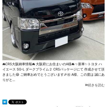
🚘CRS大阪納車情報🚘 大阪府にお住まいのA様🚘 ✨新車✨トヨタ ハ
イエース SG-L ダークプライム２ CRSパッケージにて 作成させて頂
きました😆 ご納車おめでとうございます🎉㊗️ A様、この度は 誠にあ
りがと…
続きを読む