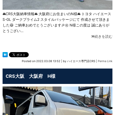
🚘CRS大阪納車情報🚘 大阪府にお住まいのN様🚘 トヨタ ハイエース
S-GL ダークプライム2 スタイルパッケージにて 作成させて頂きま
した😆 ご納車おめでとうございます🎉㊗️ N様この度は 誠にありが
とうござい…
続きを読む
Posted on
2022.03.08 13:52
|
by
ハイエース専門店CRS
|
Perma Link
CRS大阪 大阪府 H様