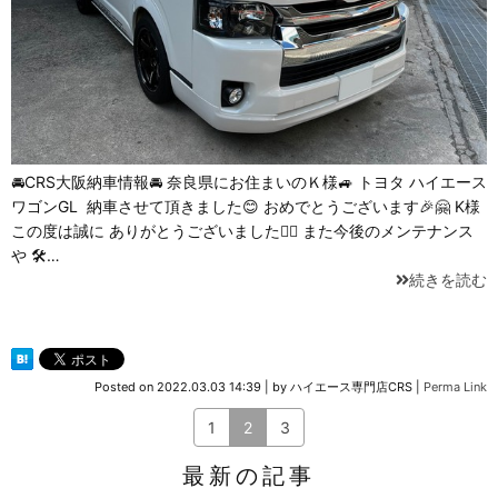
🚘CRS大阪納車情報🚘 奈良県にお住まいのＫ様🚙 トヨタ ハイエース⁡
ワゴンGL 納車させて頂きました😊 おめでとうございます🎉🤗 K様
この度は誠に ありがとうございました🙇‍♂️ また今後のメンテナンス
や 🛠…
続きを読む
Posted on
2022.03.03 14:39
|
by
ハイエース専門店CRS
|
Perma Link
1
2
3
最新の記事