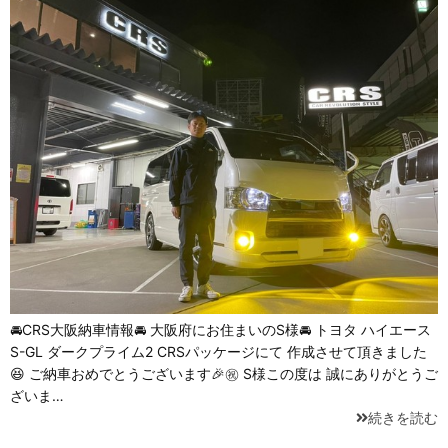
🚘CRS大阪納車情報🚘 大阪府にお住まいのS様🚘 トヨタ ハイエース
S-GL ダークプライム2 CRSパッケージにて 作成させて頂きました
😆 ご納車おめでとうございます🎉㊗️ S様この度は 誠にありがとうご
ざいま…
続きを読む