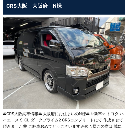
CRS大阪 大阪府 N様
🚘CRS大阪納車情報🚘 大阪府にお住まいのN様🚘 ✨新車✨ トヨタ ハ
イエース S-GL ダークプライム2 CRSコンプリートにて 作成させて
頂きました😆 ご納車おめでとうございます🎉㊗️ N様この度は 誠に