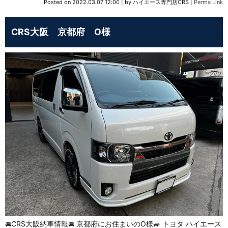
Posted on
2022.03.07 12:00
|
by
ハイエース専門店CRS
|
Perma Link
CRS大阪 京都府 O様
🚘CRS大阪納車情報🚘 京都府にお住まいのO様🚙 トヨタ ハイエース⁡