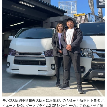
🚘CRS大阪納車情報🚘 大阪府にお住まいのＡ様🚙 ✨新車✨ トヨタ ハ
イエース S-GL ダークプライム2 CRSパッケージにて 作成させて頂