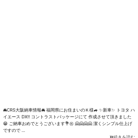
🚘CRS大阪納車情報🚘 福岡県にお住まいのＫ様🚙 ✨新車✨ トヨタ ハ
イエース DX‼️ コントラストパッケージにて 作成させて頂きました
😁 ご納車おめでとうございます💐㊗️ 🤗🤗🤗🤗 潔くシンプル仕上げ
ですので …
続きを読む