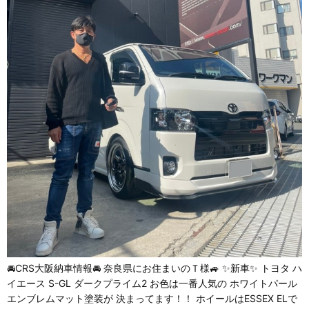
🚘CRS大阪納車情報🚘 奈良県にお住まいのＴ様🚙 ✨新車✨ トヨタ ハ
イエース S-GL ダークプライム2 お色は一番人気の ホワイトパール
エンブレムマット塗装が 決まってます！！ ホイールはESSEX ELで