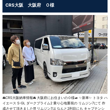
CRS大阪 大阪府 Ｏ様
🚘CRS大阪納車情報🚘 大阪府にお住まいのＯ様🚙 ✨新車✨ トヨタ ハ
イエース S-GL ダークプライム2 乗り心地重視の リムジン7にて 作
成させて頂きました❗❗ リムジン7は なんと2列目にも キャプテンシ