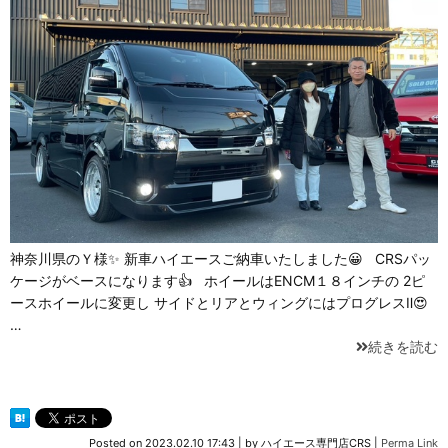
神奈川県のＹ様✨ 新車ハイエースご納車いたしました😀 CRSパッ
ケージがベースになります👍 ホイールはENCM１８インチの 2ピ
ースホイールに変更し サイドとリアとウィングにはプログレスⅡ😍
…
続きを読む
Posted on
2023.02.10 17:43
|
by
ハイエース専門店CRS
|
Perma Link