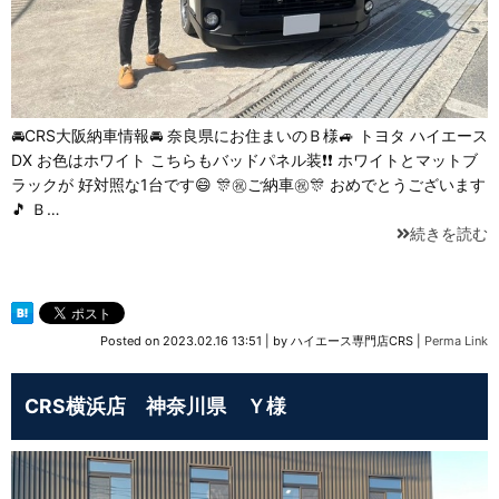
🚘CRS大阪納車情報🚘 奈良県にお住まいのＢ様🚙 トヨタ ハイエース
DX お色はホワイト こちらもバッドパネル装❗❗ ホワイトとマットブ
ラックが 好対照な1台です😄 🎊㊗️ご納車㊗️🎊 おめでとうございます
🎵 Ｂ…
続きを読む
Posted on
2023.02.16 13:51
|
by
ハイエース専門店CRS
|
Perma Link
CRS横浜店 神奈川県 Ｙ様