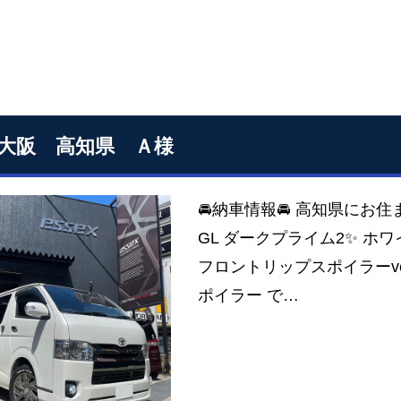
S大阪 高知県 Ａ様
🚘納車情報🚘 高知県にお住
GL ダークプライム2✨ ホ
フロントリップスポイラーver
ポイラー で…