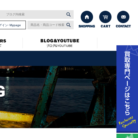
グイン･Mypage
G