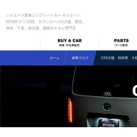
ハイエース新車コンプリートカー キャラバン
NV350 デリカD5、タウンエースの大阪、横浜、
東京、千葉、名古屋、福岡カスタム専門店
ホーム
納車ブログ
CRS大阪 秋田県 Ｓ