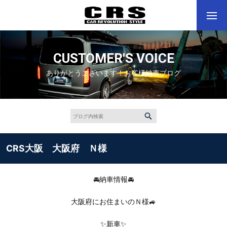
CUSTOMER'S VOICE
ありがとうございます！お客様納車ブログ
CRS大阪 大阪府 Ｎ様
🚘納車情報🚘
大阪府にお住まいのＮ様🚙
✨新車✨