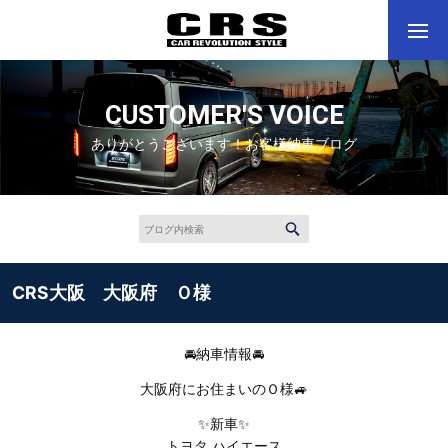
CUSTOMER'S VOICE
ありがとうございます！お客様納車ブログ
CRS大阪 大阪府 Ｏ様
🚘納車情報🚘
大阪府にお住まいのＯ様🚙
✨新車✨
トヨタ ハイエース