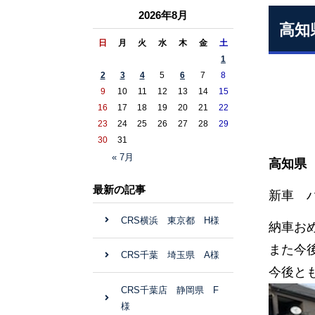
2026年8月
高知
日
月
火
水
木
金
土
1
2
3
4
5
6
7
8
9
10
11
12
13
14
15
16
17
18
19
20
21
22
23
24
25
26
27
28
29
30
31
« 7月
高知県
最新の記事
新車 ハ
CRS横浜 東京都 H様
納車お
また今
CRS千葉 埼玉県 A様
今後と
CRS千葉店 静岡県 F
様