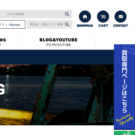
グイン･Mypage
G