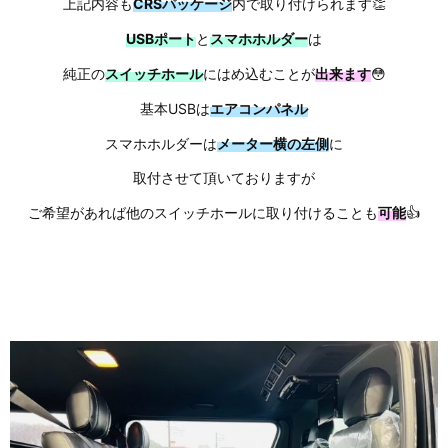
上記内容も
CRSパッケージ
内で取り付けられます👏
USBポート
と
スマホホルダー
は
純正の
スイッチホール
にはめ込むことが
出来ます
😳
基本USBは
エアコンパネル
スマホホルダーは
メーター横の左側
に
取付させて頂いておりますが
ご希望があれば他のスイッチホールに取り付けることも
可能
👍