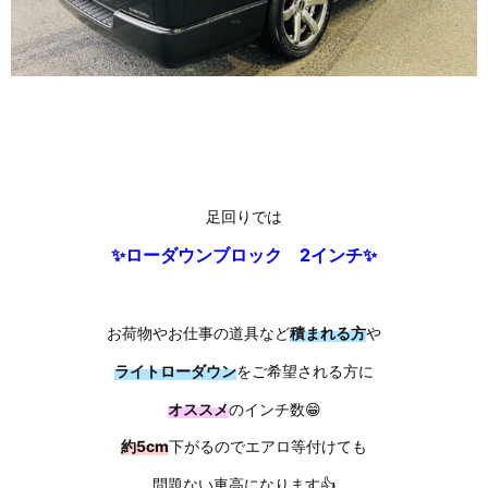
足回りでは
✨ローダウンブロック 2インチ✨
お荷物やお仕事の道具など
積まれる方
や
ライトローダウン
をご希望される方に
オススメ
のインチ数😁
約5cm
下がるのでエアロ等付けても
問題ない車高になります👍