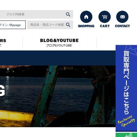
グイン･Mypage
G