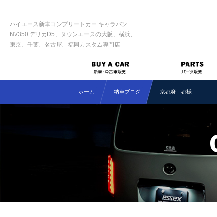
ハイエース新車コンプリートカー キャラバン
NV350 デリカD5、タウンエースの大阪、横浜、
東京、千葉、名古屋、福岡カスタム専門店
ホーム
納車ブログ
京都府 都様