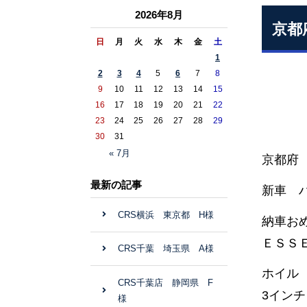
2026年8月
京都
日
月
火
水
木
金
土
1
2
3
4
5
6
7
8
9
10
11
12
13
14
15
16
17
18
19
20
21
22
23
24
25
26
27
28
29
30
31
« 7月
京都府
最新の記事
新車 ハ
CRS横浜 東京都 H様
納車お
ＥＳＳ
CRS千葉 埼玉県 A様
ホイル 
CRS千葉店 静岡県 F
3イン
様