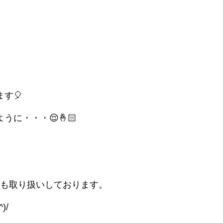
す🎈
に・・・😌🤞🏻
も取り扱いしております。
)/