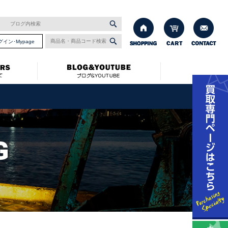
グイン･Mypage
G