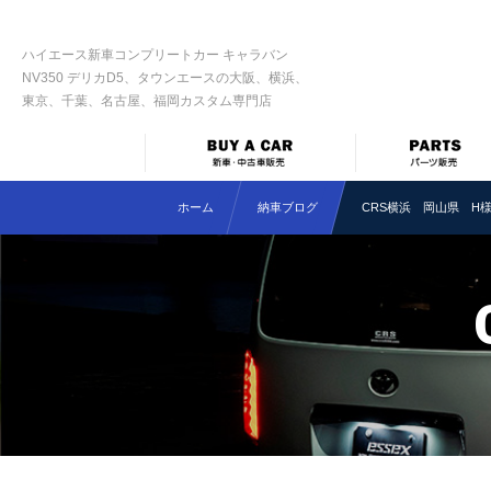
ハイエース新車コンプリートカー キャラバン
NV350 デリカD5、タウンエースの大阪、横浜、
東京、千葉、名古屋、福岡カスタム専門店
ホーム
納車ブログ
CRS横浜 岡山県 H