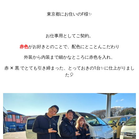
東京都にお住いのF様✨
お仕事用としてご契約。
赤色
がお好きとのことで、配色にとことんこだわり
外装から内装まで細かなところに赤色を入れ、
赤 ✕
黒
でとても引き締まった、とっておきの1台✨に仕上がりまし
た🎈