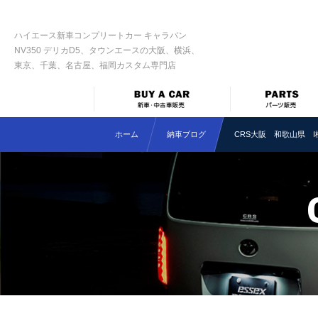
ハイエース新車コンプリートカー キャラバン
NV350 デリカD5、タウンエースの大阪、横浜、
東京、千葉、名古屋、福岡カスタム専門店
ホーム
納車ブログ
CRS大阪 和歌山県 I