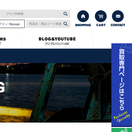
グイン･Mypage
G