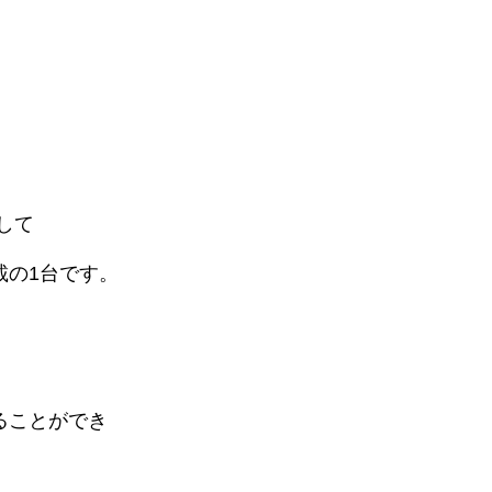
して
載の1台です。
ることができ