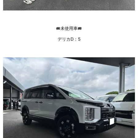
🚐未使用車🚐
デリカD：5