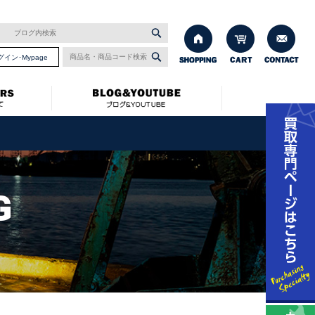
グイン･Mypage
G