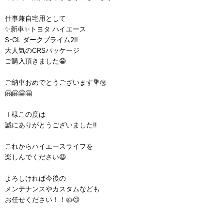
仕事兼自宅用として
✨新車✨トヨタ ハイエース
S-GL ダークプライム2‼️
大人気のCRSパッケージ
ご購入頂きました😁
ご納車おめでとうございます💐㊗️
🤗🤗🤗🤗
Ｉ様この度は
誠にありがとうございました⁡‼️
これからハイエースライフを
楽しんでください😆
よろしければ今後の
メンテナンスやカスタムなども
お任せください！！👍😉