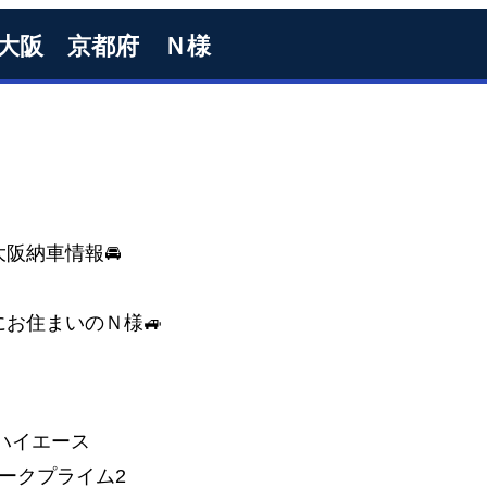
S大阪 京都府 Ｎ様
S大阪納車情報🚘
にお住まいのＮ様🚙
 ハイエース
 ダークプライム2