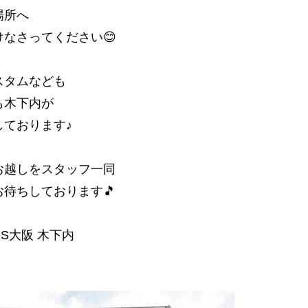
場所へ
けなさってください😊
スタムなども
も木下内が
しております♪
お越しをスタッフ一同
お待ちしております🎵
RS大阪 木下内