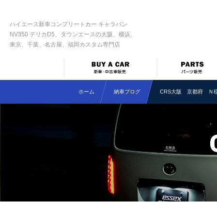
ハイエース新車コンプリートカー キャラバン
NV350 デリカD5、タウンエースの大阪、横浜、
東京、千葉、名古屋、福岡カスタム専門店
ホーム
納車ブログ
CRS大阪 京都府 Ｎ