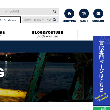
グイン･Mypage
G