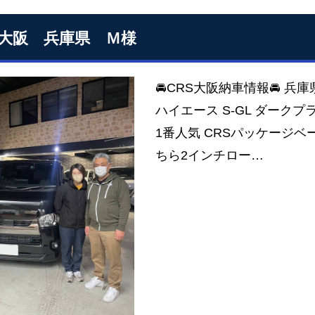
S大阪 兵庫県 Ｍ様
🚘CRS大阪納車情報🚘 兵
ハイエース S-GL ダーク
1番人気 CRSパッケージベ
ちら2インチロー…