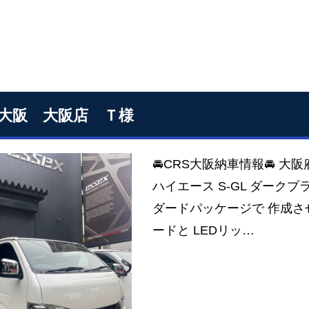
S大阪 大阪店 Ｔ様
🚘CRS大阪納車情報🚘 大
ハイエース S-GL ダーク
ダードパッケージで 作成させ
ードと LEDリッ…