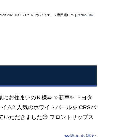
d on
2023.03.16 12:16
|
by
ハイエース専門店CRS
|
Perma Link
賀県にお住まいのＫ様🚙 ✨新車✨ トヨタ
ライム2 人気のホワイトパールを CRSパ
ていただきました😊 フロントリップス
続きを読む