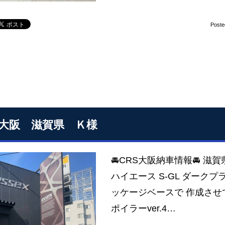
Poste
S大阪 滋賀県 Ｋ様
🚘CRS大阪納車情報🚘 滋
ハイエース S-GL ダークプ
ッケージベースで 作成させ
ポイラーver.4…