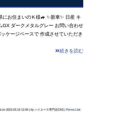
島県にお住まいのＫ様🚙 ✨新車✨ 日産 キ
アムGX ダークメタルグレー お問い合わせ
パッケージベースで 作成させていただき
続きを読む
d on
2023.03.16 12:06
|
by
ハイエース専門店CRS
|
Perma Link