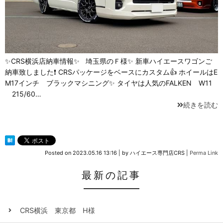
✨CRS横浜店納車情報✨ 埼玉県のＦ様✨ 新車ハイエースワゴンご
納車致しました❗ CRSパッケージをベースにカスタム👍 ホイールはE
M17インチ ブラックマシニング✨ タイヤは人気のFALKEN W11
215/60…
続きを読む
Posted on
2023.05.16 13:16
|
by
ハイエース専門店CRS
|
Perma Link
最新の記事
CRS横浜 東京都 H様