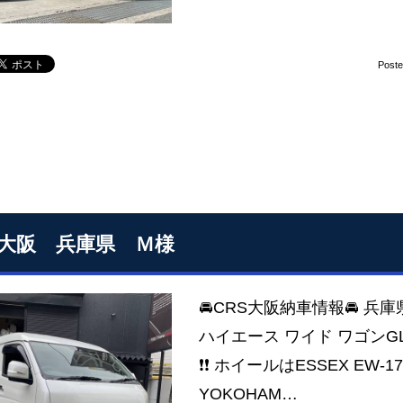
Post
S大阪 兵庫県 Ｍ様
🚘CRS大阪納車情報🚘 兵
ハイエース ワイド ワゴンG
❗❗ ホイールはESSEX EW
YOKOHAM…