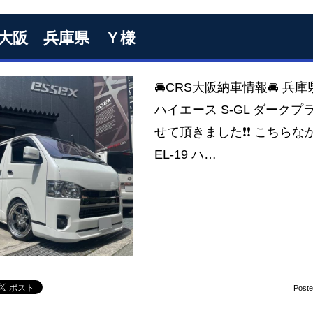
S大阪 兵庫県 Ｙ様
🚘CRS大阪納車情報🚘 兵
ハイエース S-GL ダーク
せて頂きました❗❗ こちらな
EL-19 ハ…
Post