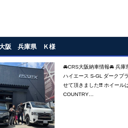
S大阪 兵庫県 Ｋ様
🚘CRS大阪納車情報🚘 兵
ハイエース S-GL ダーク
せて頂きました❗❗ ホイールはE
COUNTRY…