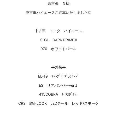
東京都 Ｎ様
中古車ハイエースご納車いたしました👏
中古車 トヨタ ハイエース
S-GL DARK PRIME Ⅱ
070 ホワイトパール
🚗外装🚗
EL-19 ﾏｯﾄｸﾞﾚｰﾌﾞﾗｯｼｭﾄﾞ
ES リアバンパーver１
415COBRA ﾙｰﾌｽﾎﾟｲﾗｰ
CRS 純正LOOK LEDテール レッド/スモーク