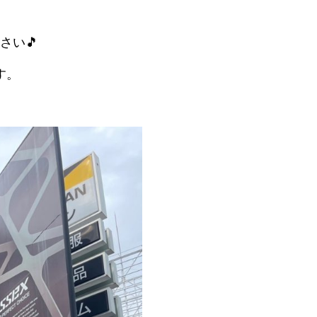
さい🎵
す。