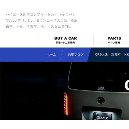
ハイエース新車コンプリートカー キャラバン
NV350 デリカD5、タウンエースの大阪、横浜、
東京、千葉、名古屋、福岡カスタム専門店
ホーム
納車ブログ
CRS大阪 京都府 Ｎ