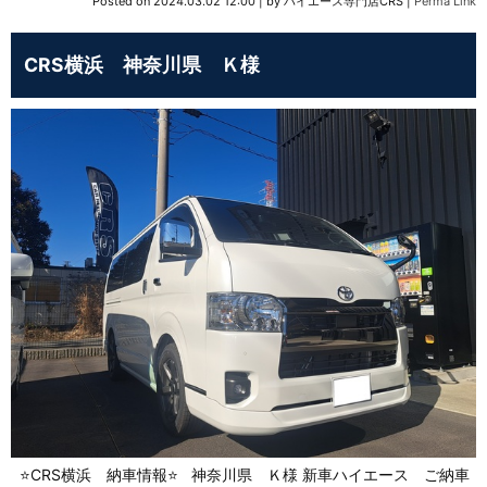
Posted on
2024.03.02 12:00
|
by
ハイエース専門店CRS
|
Perma Link
CRS横浜 神奈川県 Ｋ様
⭐CRS横浜 納車情報⭐ 神奈川県 Ｋ様 新車ハイエース ご納車