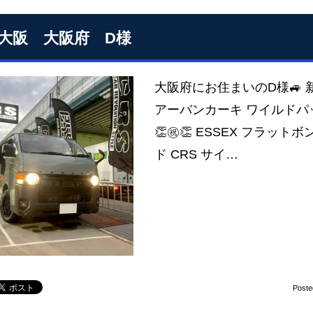
S大阪 大阪府 D様
大阪府にお住まいのD様🚙 
アーバンカーキ ワイルドパ
👏㊗👏 ESSEX フラット
ド CRS サイ…
Poste