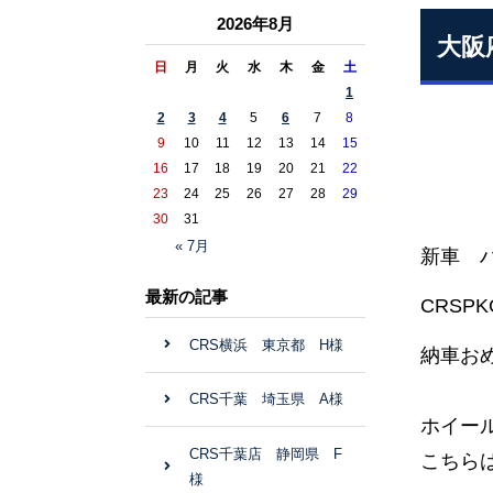
2026年8月
大阪
日
月
火
水
木
金
土
1
2
3
4
5
6
7
8
9
10
11
12
13
14
15
16
17
18
19
20
21
22
23
24
25
26
27
28
29
30
31
« 7月
新車 ハ
最新の記事
CRSP
CRS横浜 東京都 H様
納車お
CRS千葉 埼玉県 A様
ホイール
CRS千葉店 静岡県 F
こちら
様