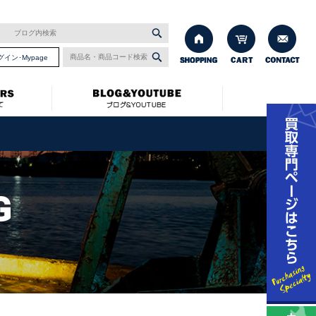
グイン･Mypage
G