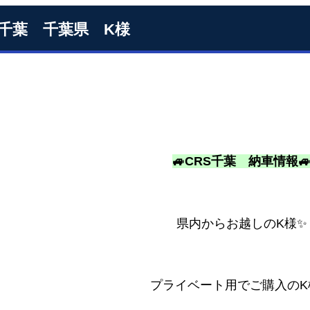
S千葉 千葉県 K様
🚙CRS千葉 納車情報
県内からお越しのK様✨
プライベート用でご購入のK様