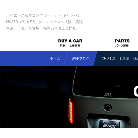
ハイエース新車コンプリートカー キャラバン
NV350 デリカD5、タウンエースの大阪、横浜、
東京、千葉、名古屋、福岡カスタム専門店
ホーム
納車ブログ
CRS千葉 千葉県 K様