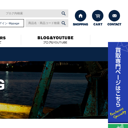
グイン･Mypage
G