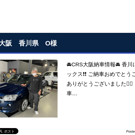
S大阪 香川県 O様
🚘CRS大阪納車情報🚘 香
ックス❗❗ ご納車おめでとうこ
ありがとうございました🙇‍♂️
車…
Poste