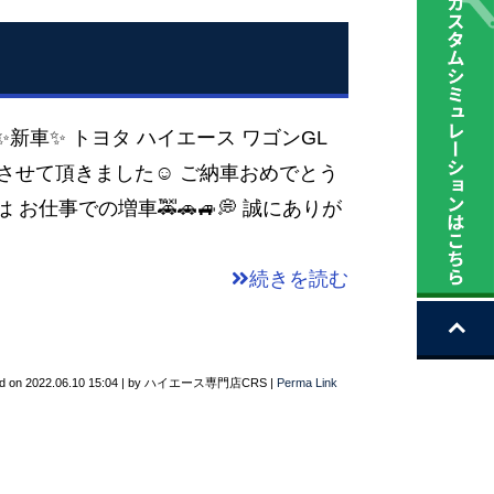
✨新車✨ トヨタ ハイエース ワゴンGL
させて頂きました☺️ ご納車おめでとう
度は お仕事での増車🚕🚗🚙💭 誠にありが
続きを読む
d on
2022.06.10 15:04
|
by
ハイエース専門店CRS
|
Perma Link