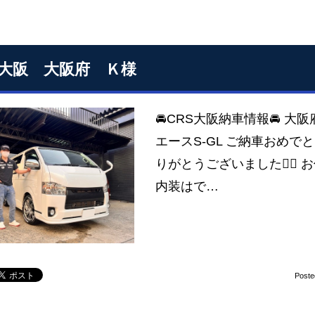
S大阪 大阪府 Ｋ様
🚘CRS大阪納車情報🚘 大
エースS-GL ご納車おめでと
りがとうございました🙇‍♂
内装はで…
Poste