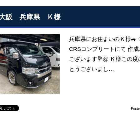
S大阪 兵庫県 Ｋ様
兵庫県にお住まいのＫ様🚙 
CRSコンプリートにて 作成
ございます💐㊗️ Ｋ様この
とうございまし…
Poste