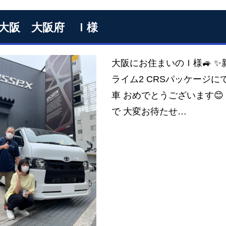
S大阪 大阪府 Ｉ様
大阪にお住まいのＩ様🚙 ✨新
ライム2 CRSパッケージに
車 おめでとうございます
で 大変お待たせ…