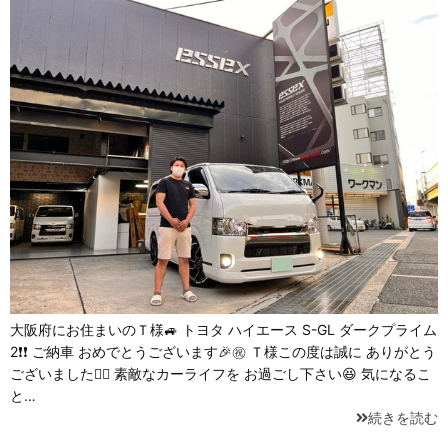
大阪府にお住まいのＴ様🚙 トヨタ ハイエース S-GL ダークプライム
2❗❗ ご納車 おめでとうございます🎉㊗️ Ｔ様この度は誠に ありがとう
ございました🙇‍♂️ 素敵なカーライフを お過ごし下さい😆 気になるこ
と…
続きを読む