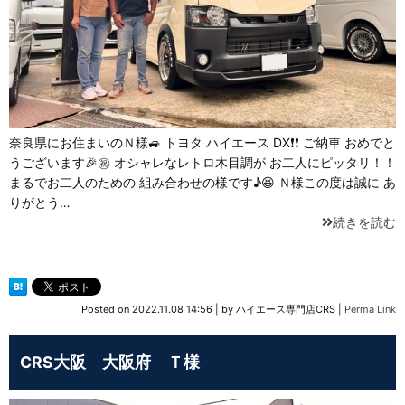
奈良県にお住まいのＮ様🚙 トヨタ ハイエース DX❗❗ ご納車 おめでと
うございます🎉㊗️ オシャレなレトロ木目調が お二人にピッタリ！！
まるでお二人のための 組み合わせの様です♪😆 Ｎ様この度は誠に あ
りがとう…
続きを読む
Posted on
2022.11.08 14:56
|
by
ハイエース専門店CRS
|
Perma Link
CRS大阪 大阪府 Ｔ様