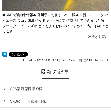
🚘CRS大阪納車情報🚘 香川県にお住まいのＴ様🚙 ✨新車✨ トヨタ ハ
イエース ワゴンGL‼️ ベッドキットⅤにて 作成させて頂きました😁
ブラックにブロンズが とてもよくお似合いですね！ ご納車おめでと
うござ…
続きを読む
Posted on
2022.12.16 12:27
|
by
ハイエース専門店CRS
|
Perma Link
最新の記事
CRS福岡 福岡県 O様
CRS横浜 東京都 H様