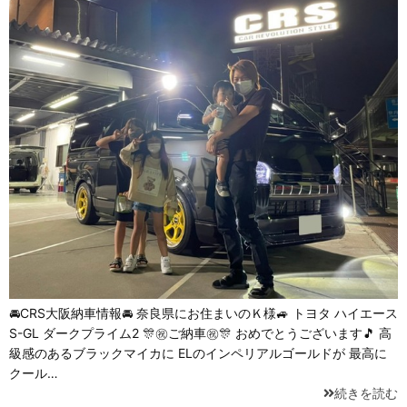
🚘CRS大阪納車情報🚘 奈良県にお住まいのＫ様🚙 トヨタ ハイエース
S-GL ダークプライム2 🎊㊗️ご納車㊗️🎊 おめでとうございます🎵 高
級感のあるブラックマイカに ELのインペリアルゴールドが 最高に
クール…
続きを読む