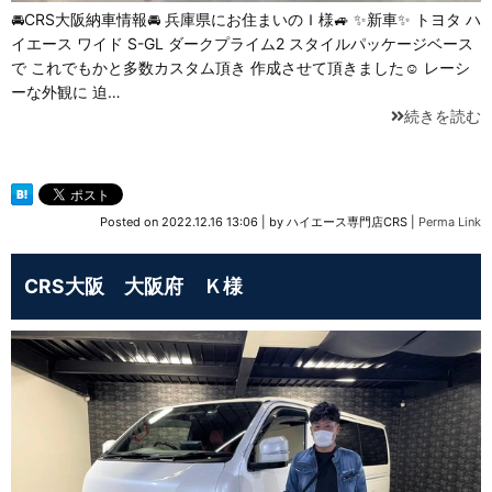
🚘CRS大阪納車情報🚘 兵庫県にお住まいのＩ様🚙 ✨新車✨ トヨタ ハ
イエース ワイド S-GL ダークプライム2 スタイルパッケージベース
で これでもかと多数カスタム頂き 作成させて頂きました☺️ レーシ
ーな外観に 迫…
続きを読む
Posted on
2022.12.16 13:06
|
by
ハイエース専門店CRS
|
Perma Link
CRS大阪 大阪府 Ｋ様