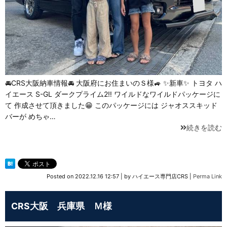
🚘CRS大阪納車情報🚘 大阪府にお住まいのＳ様🚙 ✨新車✨ トヨタ ハ
イエース S-GL ダークプライム2‼️ ワイルドなワイルドパッケージに
て 作成させて頂きました😁 このパッケージには ジャオススキッド
バーが めちゃ…
続きを読む
Posted on
2022.12.16 12:57
|
by
ハイエース専門店CRS
|
Perma Link
CRS大阪 兵庫県 Ｍ様