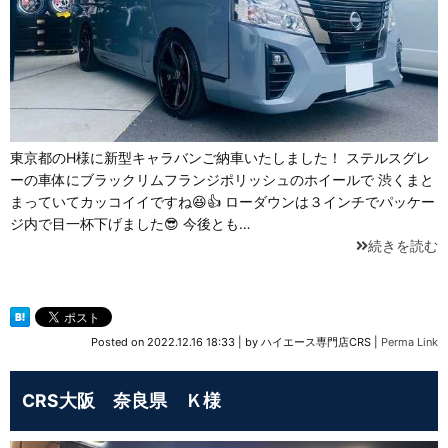
東京都のH様に新型キャラバンご納車いたしました！ ステルスグレ
ーの車体にブラックリムフランジポリッシュのホイールで 渋くまと
まっていてカッコイイですね😆👍 ローダウンは３インチでパッケー
ジ内で目一杯下げました😎 今後とも…
続きを読む
Posted on
2022.12.16 18:33
|
by
ハイエース専門店CRS
|
Perma Link
CRS大阪 奈良県 Ｋ様